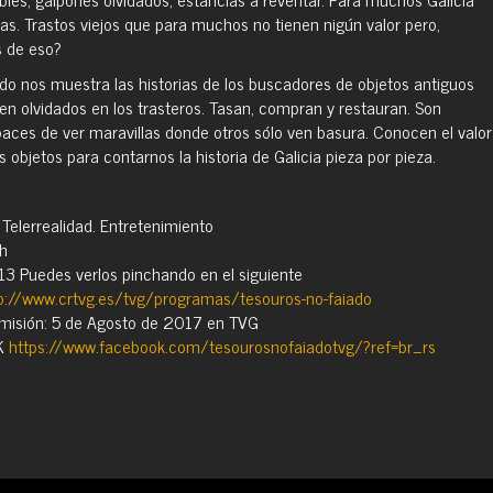
sas. Trastos viejos que para muchos no tienen nigún valor pero,
 de eso?
do nos muestra las historias de los buscadores de objetos antiguos
n olvidados en los trasteros. Tasan, compran y restauran. Son
paces de ver maravillas donde otros sólo ven basura. Conocen el valor
s objetos para contarnos la historia de Galicia pieza por pieza.
elerrealidad. Entretenimiento
1h
 13 Puedes verlos pinchando en el siguiente
p://www.crtvg.es/tvg/programas/tesouros-no-faiado
emisión: 5 de Agosto de 2017 en TVG
K
https://www.facebook.com/tesourosnofaiadotvg/?ref=br_rs