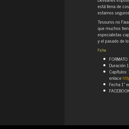
está llena de co
estamos seguros
Tesouros no Faia
que muchos tiene
especialistas ca
y el pasado de lo
Ficha
FORMATO: T
Duración 
Capítulos:
enlace
htt
Fecha 1ª 
FACEBOO