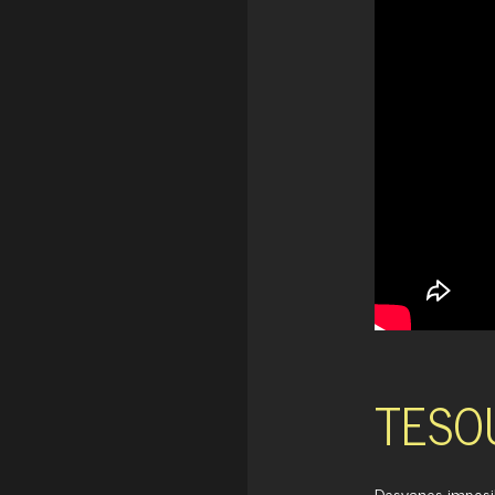
TESO
Desvanes imposib