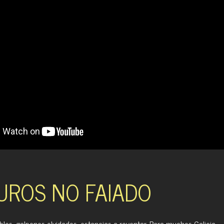
UROS NO FAIADO
les, galpones olvidados, estancias a reventar. Para muchos Galicia